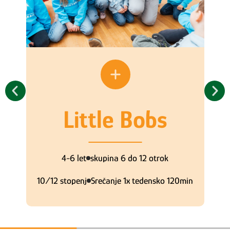
Little Bobs
4-6 let
skupina 6 do 12 otrok
10/12 stopenj
Srečanje 1x tedensko 120min
l
l
l