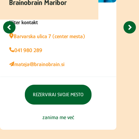
Brainobrain Maribor
Hiter kontakt
Barvarska ulica 7 (center mesta)
041 980 289
mateja@brainobrain.si
REZERVIRAJ SVOJE MESTO
zanima me več
l
l
l