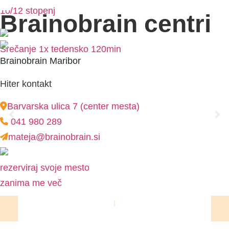
l
l
l
10/12 stopenj
Brainobrain centri
Srečanje 1x tedensko 120min
Brainobrain Maribor
Hiter kontakt
Barvarska ulica 7 (center mesta)
041 980 289
mateja@brainobrain.si
rezerviraj svoje mesto
zanima me več
l
l
l