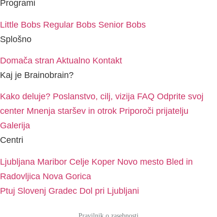
Programi
Little Bobs
Regular Bobs
Senior Bobs
Splošno
Domača stran
Aktualno
Kontakt
Kaj je Brainobrain?
Kako deluje?
Poslanstvo, cilj, vizija
FAQ
Odprite svoj
center
Mnenja staršev in otrok
Priporoči prijatelju
Galerija
Centri
Ljubljana
Maribor
Celje
Koper
Novo mesto
Bled in
Radovljica
Nova Gorica
Ptuj
Slovenj Gradec
Dol pri Ljubljani
Pravilnik o zasebnosti