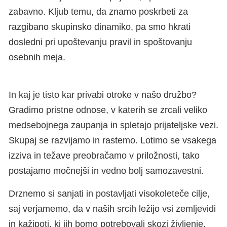
zabavno. Kljub temu, da znamo poskrbeti za
razgibano skupinsko dinamiko, pa smo hkrati
dosledni pri upoštevanju pravil in spoštovanju
osebnih meja.
In kaj je tisto kar privabi otroke v našo družbo?
Gradimo pristne odnose, v katerih se zrcali veliko
medsebojnega zaupanja in spletajo prijateljske vezi.
Skupaj se razvijamo in rastemo. Lotimo se vsakega
izziva in težave preobračamo v priložnosti, tako
postajamo močnejši in vedno bolj samozavestni.
Drznemo si sanjati in postavljati visokoleteče cilje,
saj verjamemo, da v naših srcih ležijo vsi zemljevidi
in kažipoti, ki jih bomo potrebovali skozi življenje.