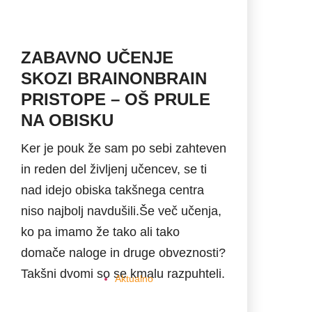
ZABAVNO UČENJE
SKOZI BRAINONBRAIN
PRISTOPE – OŠ PRULE
NA OBISKU
Ker je pouk že sam po sebi zahteven
in reden del življenj učencev, se ti
nad idejo obiska takšnega centra
niso najbolj navdušili.Še več učenja,
ko pa imamo že tako ali tako
domače naloge in druge obveznosti?
Takšni dvomi so se kmalu razpuhteli.
Aktualno