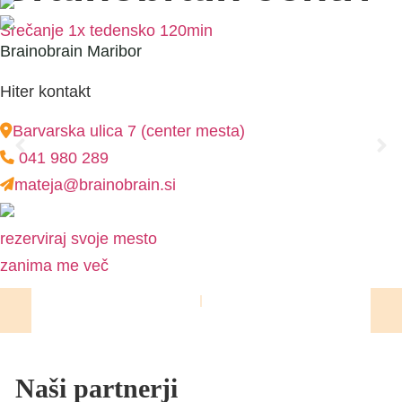
Srečanje 1x tedensko 120min
Brainobrain Maribor
Hiter kontakt
Barvarska ulica 7 (center mesta)
041 980 289
mateja@brainobrain.si
rezerviraj svoje mesto
zanima me več
l
l
l
Naši partnerji